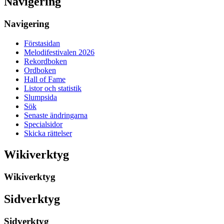
Navigering
Navigering
Förstasidan
Melodifestivalen 2026
Rekordboken
Ordboken
Hall of Fame
Listor och statistik
Slumpsida
Sök
Senaste ändringarna
Specialsidor
Skicka rättelser
Wikiverktyg
Wikiverktyg
Sidverktyg
Sidverktyg