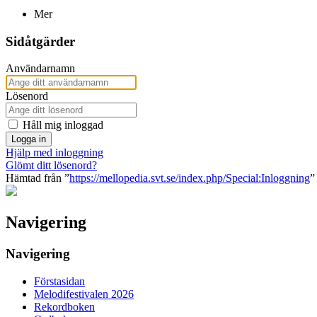
Mer
Sidåtgärder
Användarnamn
Lösenord
Håll mig inloggad
Logga in
Hjälp med inloggning
Glömt ditt lösenord?
Hämtad från ”
https://mellopedia.svt.se/index.php/Special:Inloggning
”
Navigering
Navigering
Förstasidan
Melodifestivalen 2026
Rekordboken