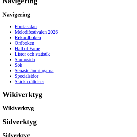
Navigering
Navigering
Förstasidan
Melodifestivalen 2026
Rekordboken
Ordboken
Hall of Fame
Listor och statistik
Slumpsida
Sök
Senaste ändringarna
Specialsidor
Skicka rättelser
Wikiverktyg
Wikiverktyg
Sidverktyg
Sidverktyg