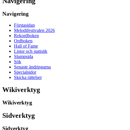
Navigering
Navigering
Förstasidan
Melodifestivalen 2026
Rekordboken
Ordboken
Hall of Fame
Listor och statistik
Slumpsida
Sök
Senaste ändringarna
Specialsidor
Skicka rättelser
Wikiverktyg
Wikiverktyg
Sidverktyg
Sidverktyg