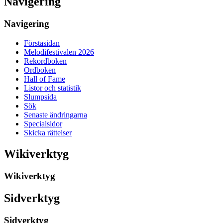
Navigering
Navigering
Förstasidan
Melodifestivalen 2026
Rekordboken
Ordboken
Hall of Fame
Listor och statistik
Slumpsida
Sök
Senaste ändringarna
Specialsidor
Skicka rättelser
Wikiverktyg
Wikiverktyg
Sidverktyg
Sidverktyg