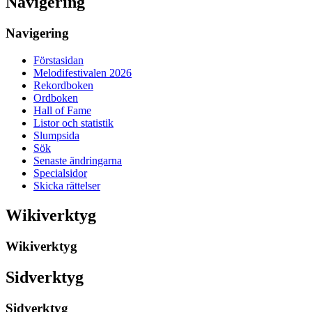
Navigering
Navigering
Förstasidan
Melodifestivalen 2026
Rekordboken
Ordboken
Hall of Fame
Listor och statistik
Slumpsida
Sök
Senaste ändringarna
Specialsidor
Skicka rättelser
Wikiverktyg
Wikiverktyg
Sidverktyg
Sidverktyg