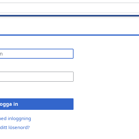
ogga in
med inloggning
ditt lösenord?