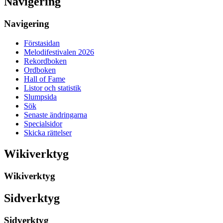
Navigering
Navigering
Förstasidan
Melodifestivalen 2026
Rekordboken
Ordboken
Hall of Fame
Listor och statistik
Slumpsida
Sök
Senaste ändringarna
Specialsidor
Skicka rättelser
Wikiverktyg
Wikiverktyg
Sidverktyg
Sidverktyg