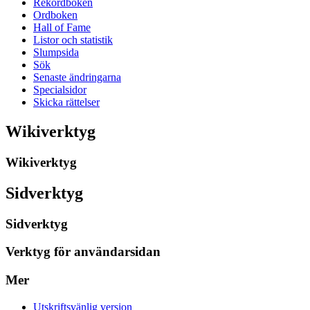
Rekordboken
Ordboken
Hall of Fame
Listor och statistik
Slumpsida
Sök
Senaste ändringarna
Specialsidor
Skicka rättelser
Wikiverktyg
Wikiverktyg
Sidverktyg
Sidverktyg
Verktyg för användarsidan
Mer
Utskriftsvänlig version