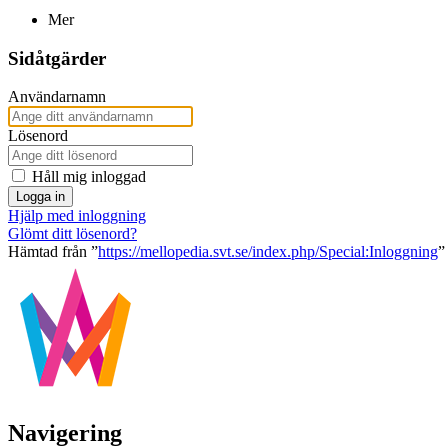
Mer
Sidåtgärder
Användarnamn
Lösenord
Håll mig inloggad
Logga in
Hjälp med inloggning
Glömt ditt lösenord?
Hämtad från ”
https://mellopedia.svt.se/index.php/Special:Inloggning
”
Navigering