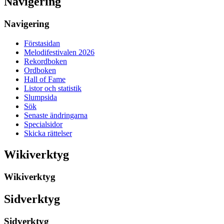
Navigering
Navigering
Förstasidan
Melodifestivalen 2026
Rekordboken
Ordboken
Hall of Fame
Listor och statistik
Slumpsida
Sök
Senaste ändringarna
Specialsidor
Skicka rättelser
Wikiverktyg
Wikiverktyg
Sidverktyg
Sidverktyg