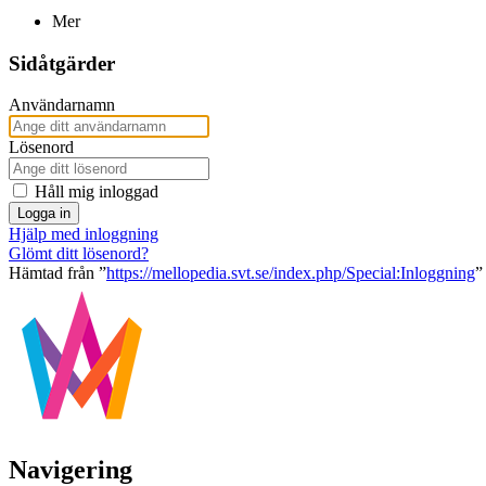
Mer
Sidåtgärder
Användarnamn
Lösenord
Håll mig inloggad
Logga in
Hjälp med inloggning
Glömt ditt lösenord?
Hämtad från ”
https://mellopedia.svt.se/index.php/Special:Inloggning
”
Navigering