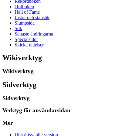
Rekordboken
Ordboken
Hall of Fame
Listor och statistik
Slumpsida
Sök
Senaste ändringarna
Specialsidor
Skicka rättelser
Wikiverktyg
Wikiverktyg
Sidverktyg
Sidverktyg
Verktyg för användarsidan
Mer
Utskriftsvänlig version