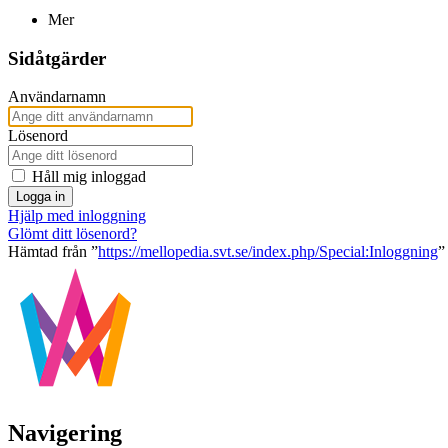
Mer
Sidåtgärder
Användarnamn
Lösenord
Håll mig inloggad
Logga in
Hjälp med inloggning
Glömt ditt lösenord?
Hämtad från ”
https://mellopedia.svt.se/index.php/Special:Inloggning
”
Navigering