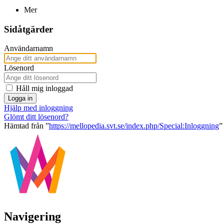
Mer
Sidåtgärder
Användarnamn
Lösenord
Håll mig inloggad
Logga in
Hjälp med inloggning
Glömt ditt lösenord?
Hämtad från ”
https://mellopedia.svt.se/index.php/Special:Inloggning
”
Navigering