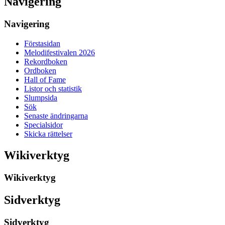
Navigering
Navigering
Förstasidan
Melodifestivalen 2026
Rekordboken
Ordboken
Hall of Fame
Listor och statistik
Slumpsida
Sök
Senaste ändringarna
Specialsidor
Skicka rättelser
Wikiverktyg
Wikiverktyg
Sidverktyg
Sidverktyg