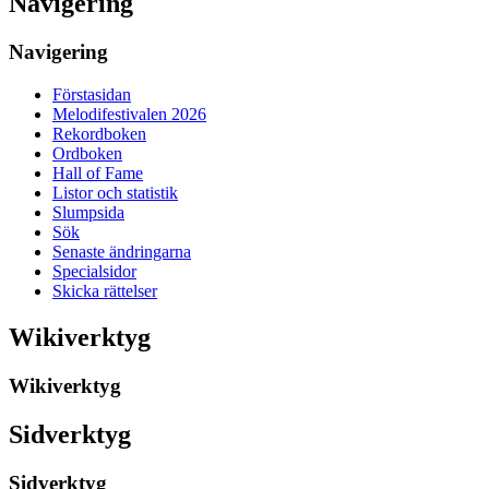
Navigering
Navigering
Förstasidan
Melodifestivalen 2026
Rekordboken
Ordboken
Hall of Fame
Listor och statistik
Slumpsida
Sök
Senaste ändringarna
Specialsidor
Skicka rättelser
Wikiverktyg
Wikiverktyg
Sidverktyg
Sidverktyg