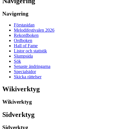
Navigering
Navigering
Förstasidan
Melodifestivalen 2026
Rekordboken
Ordboken
Hall of Fame
Listor och statistik
Slumpsida
Sök
Senaste ändringarna
Specialsidor
Skicka rättelser
Wikiverktyg
Wikiverktyg
Sidverktyg
Sidverktyg