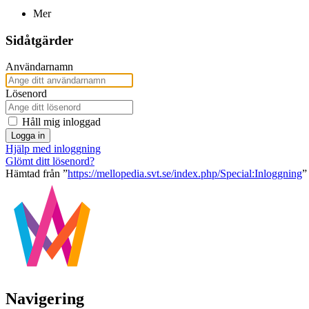
Mer
Sidåtgärder
Användarnamn
Lösenord
Håll mig inloggad
Logga in
Hjälp med inloggning
Glömt ditt lösenord?
Hämtad från ”
https://mellopedia.svt.se/index.php/Special:Inloggning
”
Navigering