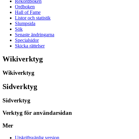
Rekordboken
Ordboken
Hall of Fame
Listor och statistik
Slumpsida
Sök
Senaste ändringarna
Specialsidor
Skicka rättelser
Wikiverktyg
Wikiverktyg
Sidverktyg
Sidverktyg
Verktyg för användarsidan
Mer
Utskriftsvänlig version