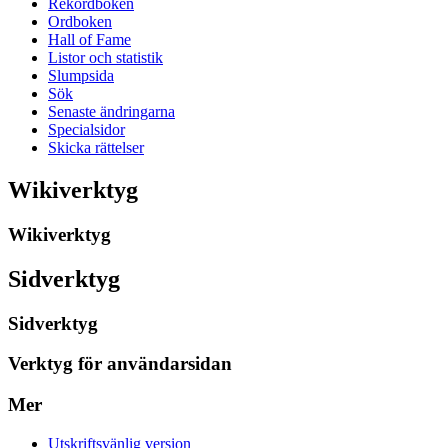
Rekordboken
Ordboken
Hall of Fame
Listor och statistik
Slumpsida
Sök
Senaste ändringarna
Specialsidor
Skicka rättelser
Wikiverktyg
Wikiverktyg
Sidverktyg
Sidverktyg
Verktyg för användarsidan
Mer
Utskriftsvänlig version