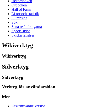
Rekordboken
Ordboken
Hall of Fame
Listor och statistik
Slumpsida
Sök
Senaste ändringarna
Specialsidor
Skicka rättelser
Wikiverktyg
Wikiverktyg
Sidverktyg
Sidverktyg
Verktyg för användarsidan
Mer
Utskriftsvänlig version