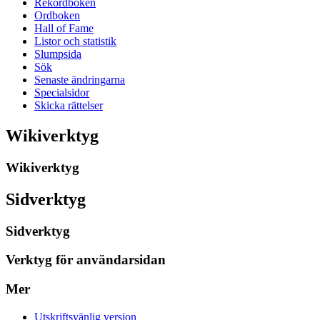
Rekordboken
Ordboken
Hall of Fame
Listor och statistik
Slumpsida
Sök
Senaste ändringarna
Specialsidor
Skicka rättelser
Wikiverktyg
Wikiverktyg
Sidverktyg
Sidverktyg
Verktyg för användarsidan
Mer
Utskriftsvänlig version