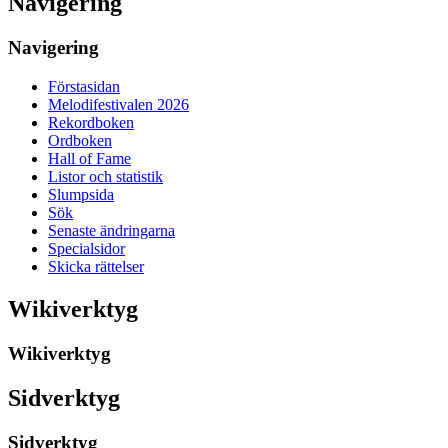
Navigering
Navigering
Förstasidan
Melodifestivalen 2026
Rekordboken
Ordboken
Hall of Fame
Listor och statistik
Slumpsida
Sök
Senaste ändringarna
Specialsidor
Skicka rättelser
Wikiverktyg
Wikiverktyg
Sidverktyg
Sidverktyg