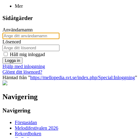
Mer
Sidåtgärder
Användarnamn
Lösenord
Håll mig inloggad
Logga in
Hjälp med inloggning
Glömt ditt lösenord?
Hämtad från ”
https://mellopedia.svt.se/index.php/Special:Inloggning
”
Navigering
Navigering
Förstasidan
Melodifestivalen 2026
Rekordboken