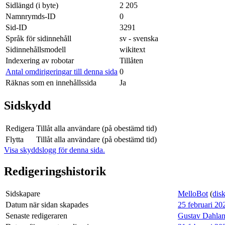
Sidlängd (i byte)
2 205
Namnrymds-ID
0
Sid-ID
3291
Språk för sidinnehåll
sv - svenska
Sidinnehållsmodell
wikitext
Indexering av robotar
Tillåten
Antal omdirigeringar till denna sida
0
Räknas som en innehållssida
Ja
Sidskydd
Redigera
Tillåt alla användare (på obestämd tid)
Flytta
Tillåt alla användare (på obestämd tid)
Visa skyddslogg för denna sida.
Redigeringshistorik
Sidskapare
MelloBot
(
dis
Datum när sidan skapades
25 februari 20
Senaste redigeraren
Gustav Dahlan