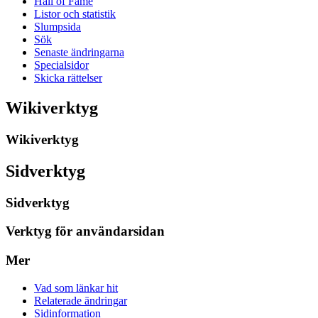
Hall of Fame
Listor och statistik
Slumpsida
Sök
Senaste ändringarna
Specialsidor
Skicka rättelser
Wikiverktyg
Wikiverktyg
Sidverktyg
Sidverktyg
Verktyg för användarsidan
Mer
Vad som länkar hit
Relaterade ändringar
Sidinformation