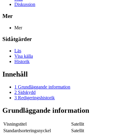
Diskussion
Mer
Mer
Sidåtgärder
Läs
Visa källa
Historik
Innehåll
1
Grundläggande information
2
Sidskydd
3
Redigeringshistorik
Grundläggande information
Visningstitel
Satellit
Standardsorteringsnyckel
Satellit