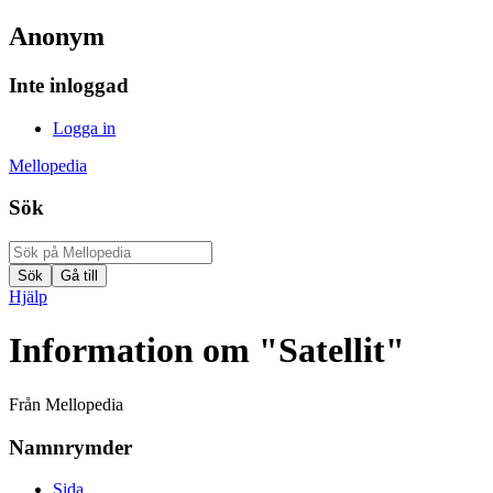
Anonym
Inte inloggad
Logga in
Mellopedia
Sök
Hjälp
Information om "Satellit"
Från Mellopedia
Namnrymder
Sida