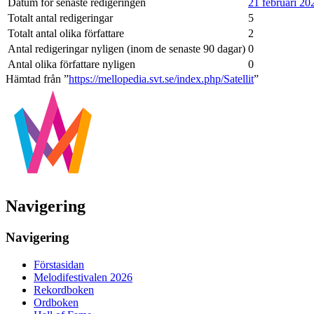
Datum för senaste redigeringen
21 februari 20
Totalt antal redigeringar
5
Totalt antal olika författare
2
Antal redigeringar nyligen (inom de senaste 90 dagar)
0
Antal olika författare nyligen
0
Hämtad från ”
https://mellopedia.svt.se/index.php/Satellit
”
Navigering
Navigering
Förstasidan
Melodifestivalen 2026
Rekordboken
Ordboken