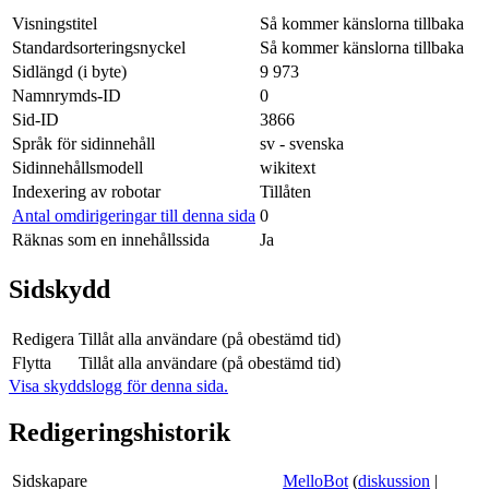
Visningstitel
Så kommer känslorna tillbaka
Standardsorteringsnyckel
Så kommer känslorna tillbaka
Sidlängd (i byte)
9 973
Namnrymds-ID
0
Sid-ID
3866
Språk för sidinnehåll
sv - svenska
Sidinnehållsmodell
wikitext
Indexering av robotar
Tillåten
Antal omdirigeringar till denna sida
0
Räknas som en innehållssida
Ja
Sidskydd
Redigera
Tillåt alla användare (på obestämd tid)
Flytta
Tillåt alla användare (på obestämd tid)
Visa skyddslogg för denna sida.
Redigeringshistorik
Sidskapare
MelloBot
(
diskussion
|