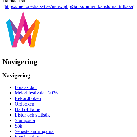
Hämtad från
”
https://mellopedia.svt.se/index.php/Så_kommer_känslorna_tillbaka
”
Navigering
Navigering
Förstasidan
Melodifestivalen 2026
Rekordboken
Ordboken
Hall of Fame
Listor och statistik
Slumpsida
Sök
Senaste ändringarna
Specialsidor