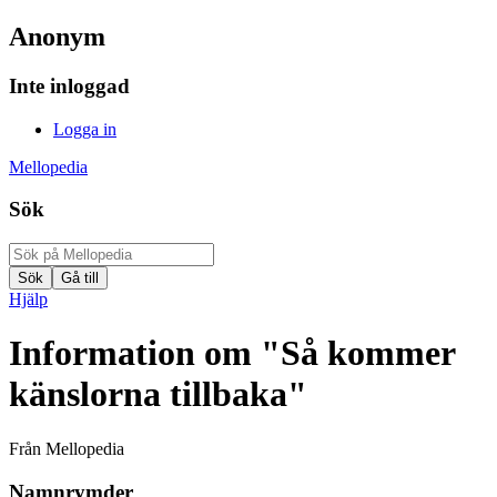
Anonym
Inte inloggad
Logga in
Mellopedia
Sök
Hjälp
Information om "Så kommer
känslorna tillbaka"
Från Mellopedia
Namnrymder