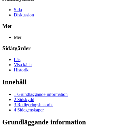
Sida
Diskussion
Mer
Mer
Sidåtgärder
Läs
Visa källa
Historik
Innehåll
1
Grundläggande information
2
Sidskydd
3
Redigeringshistorik
4
Sidegenskaper
Grundläggande information