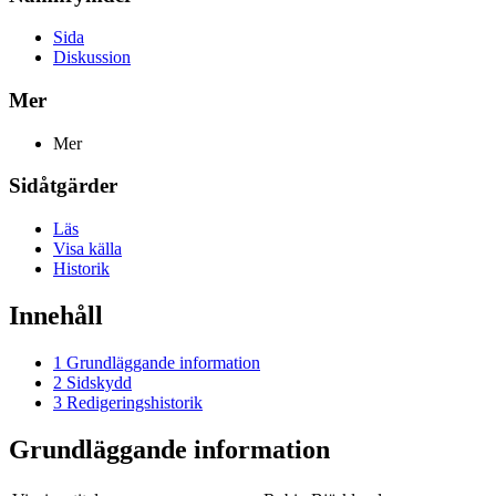
Sida
Diskussion
Mer
Mer
Sidåtgärder
Läs
Visa källa
Historik
Innehåll
1
Grundläggande information
2
Sidskydd
3
Redigeringshistorik
Grundläggande information