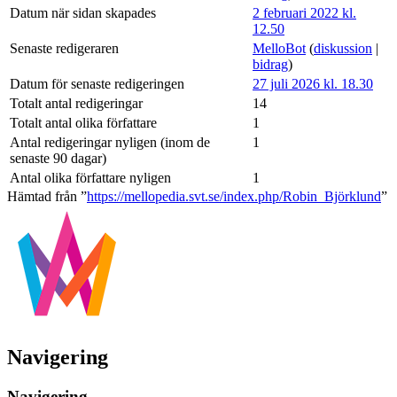
Datum när sidan skapades
2 februari 2022 kl.
12.50
Senaste redigeraren
MelloBot
(
diskussion
|
bidrag
)
Datum för senaste redigeringen
27 juli 2026 kl. 18.30
Totalt antal redigeringar
14
Totalt antal olika författare
1
Antal redigeringar nyligen (inom de
1
senaste 90 dagar)
Antal olika författare nyligen
1
Hämtad från ”
https://mellopedia.svt.se/index.php/Robin_Björklund
”
Navigering
Navigering