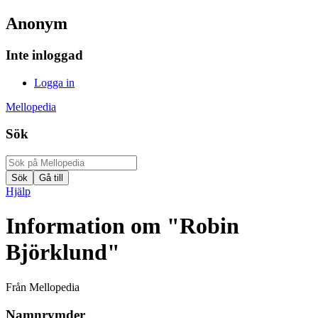
Anonym
Inte inloggad
Logga in
Mellopedia
Sök
Hjälp
Information om "Robin
Björklund"
Från Mellopedia
Namnrymder