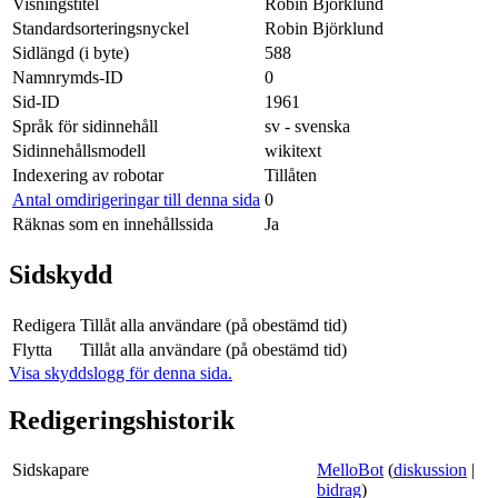
Visningstitel
Robin Björklund
Standardsorteringsnyckel
Robin Björklund
Sidlängd (i byte)
588
Namnrymds-ID
0
Sid-ID
1961
Språk för sidinnehåll
sv - svenska
Sidinnehållsmodell
wikitext
Indexering av robotar
Tillåten
Antal omdirigeringar till denna sida
0
Räknas som en innehållssida
Ja
Sidskydd
Redigera
Tillåt alla användare (på obestämd tid)
Flytta
Tillåt alla användare (på obestämd tid)
Visa skyddslogg för denna sida.
Redigeringshistorik
Sidskapare
MelloBot
(
diskussion
|
bidrag
)