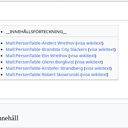
__INNEHÅLLSFÖRTECKNING__
Mall:PersonTable-Anderz Wrethov
(
visa wikitext
)
Mall:PersonTable-Brandsta City Släckers
(
visa wikitext
)
Mall:PersonTable-Elin Wrethov
(
visa wikitext
)
Mall:PersonTable-Glenn Borgkvist
(
visa wikitext
)
Mall:PersonTable-Kristofer Strandberg
(
visa wikitext
)
Mall:PersonTable-Robert Skowronski
(
visa wikitext
)
nnehåll