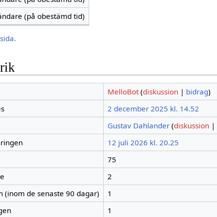
vändare (på obestämd tid)
sida.
rik
MelloBot
(
diskussion
|
bidrag
)
es
2 december 2025 kl. 14.52
Gustav Dahlander
(
diskussion
|
eringen
12 juli 2026 kl. 20.25
75
re
2
en (inom de senaste 90 dagar)
1
igen
1