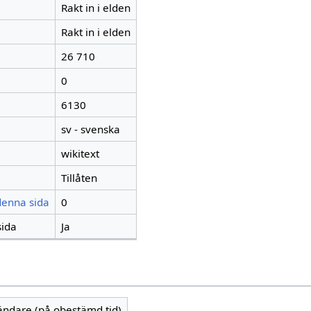
Rakt in i elden
Rakt in i elden
26 710
0
6130
sv - svenska
wikitext
Tillåten
 denna sida
0
sida
Ja
vändare (på obestämd tid)