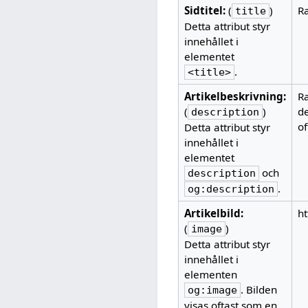
Sidtitel:
(
)
Ra
title
Detta attribut styr
innehållet i
elementet
.
<title>
Artikelbeskrivning:
Ra
(
)
de
description
of
Detta attribut styr
innehållet i
elementet
och
description
.
og:description
Artikelbild:
h
(
)
image
Detta attribut styr
innehållet i
elementen
. Bilden
og:image
visas oftast som en