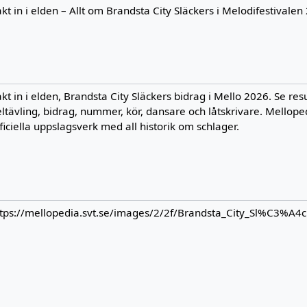
kt in i elden – Allt om Brandsta City Släckers i Melodifestivalen
kt in i elden, Brandsta City Släckers bidrag i Mello 2026. Se resul
ltävling, bidrag, nummer, kör, dansare och låtskrivare. Mellope
ficiella uppslagsverk med all historik om schlager.
ttps://mellopedia.svt.se/images/2/2f/Brandsta_City_Sl%C3%A4c