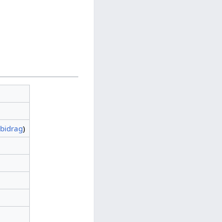
bidrag
)