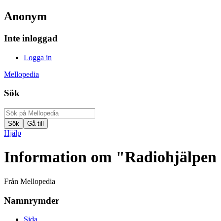
Anonym
Inte inloggad
Logga in
Mellopedia
Sök
Hjälp
Information om "Radiohjälpen 
Från Mellopedia
Namnrymder
Sida