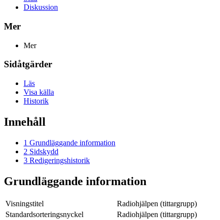
Diskussion
Mer
Mer
Sidåtgärder
Läs
Visa källa
Historik
Innehåll
1
Grundläggande information
2
Sidskydd
3
Redigeringshistorik
Grundläggande information
Visningstitel
Radiohjälpen (tittargrupp)
Standardsorteringsnyckel
Radiohjälpen (tittargrupp)