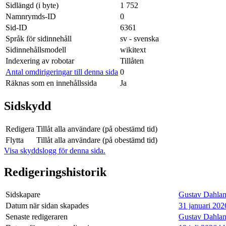
Sidlängd (i byte)
1 752
Namnrymds-ID
0
Sid-ID
6361
Språk för sidinnehåll
sv - svenska
Sidinnehållsmodell
wikitext
Indexering av robotar
Tillåten
Antal omdirigeringar till denna sida
0
Räknas som en innehållssida
Ja
Sidskydd
Redigera
Tillåt alla användare (på obestämd tid)
Flytta
Tillåt alla användare (på obestämd tid)
Visa skyddslogg för denna sida.
Redigeringshistorik
Sidskapare
Gustav Dahlan
Datum när sidan skapades
31 januari 202
Senaste redigeraren
Gustav Dahlan