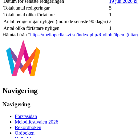
Datum för senaste redigeringen
19 juli 2026 kl
Totalt antal redigeringar
5
Totalt antal olika författare
1
Antal redigeringar nyligen (inom de senaste 90 dagar)
2
Antal olika författare nyligen
1
Hämtad från ”
https://mellopedia.svt.se/index.php/Radiohjälpen_(titta
Navigering
Navigering
Förstasidan
Melodifestivalen 2026
Rekordboken
Ordboken