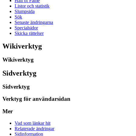
Hall of Fame
Listor och statistik
Slumpsida
Sök
Senaste ändringarna
Specialsidor
Skicka rättelser
Wikiverktyg
Wikiverktyg
Sidverktyg
Sidverktyg
Verktyg för användarsidan
Mer
Vad som länkar hit
Relaterade ändringar
Sidinformation