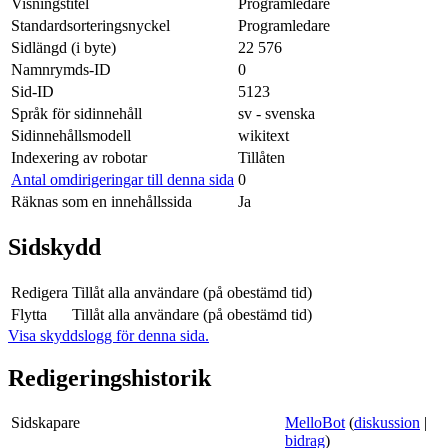
Visningstitel
Programledare
Standardsorteringsnyckel
Programledare
Sidlängd (i byte)
22 576
Namnrymds-ID
0
Sid-ID
5123
Språk för sidinnehåll
sv - svenska
Sidinnehållsmodell
wikitext
Indexering av robotar
Tillåten
Antal omdirigeringar till denna sida
0
Räknas som en innehållssida
Ja
Sidskydd
Redigera
Tillåt alla användare (på obestämd tid)
Flytta
Tillåt alla användare (på obestämd tid)
Visa skyddslogg för denna sida.
Redigeringshistorik
Sidskapare
MelloBot
(
diskussion
|
bidrag
)