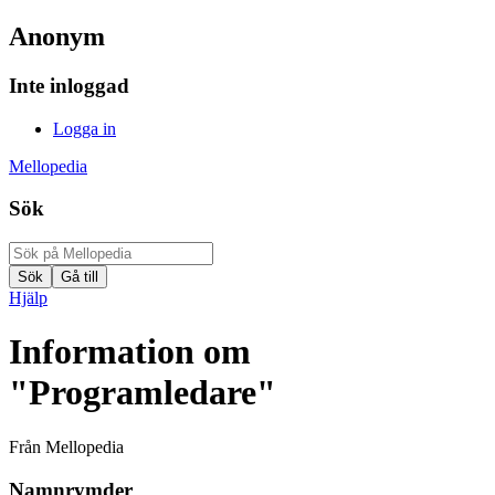
Anonym
Inte inloggad
Logga in
Mellopedia
Sök
Hjälp
Information om
"Programledare"
Från Mellopedia
Namnrymder