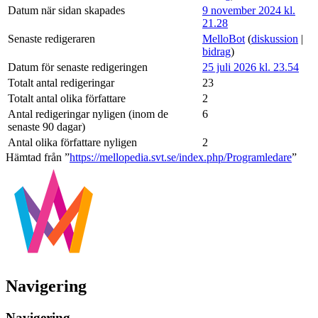
Datum när sidan skapades
9 november 2024 kl.
21.28
Senaste redigeraren
MelloBot
(
diskussion
|
bidrag
)
Datum för senaste redigeringen
25 juli 2026 kl. 23.54
Totalt antal redigeringar
23
Totalt antal olika författare
2
Antal redigeringar nyligen (inom de
6
senaste 90 dagar)
Antal olika författare nyligen
2
Hämtad från ”
https://mellopedia.svt.se/index.php/Programledare
”
Navigering
Navigering