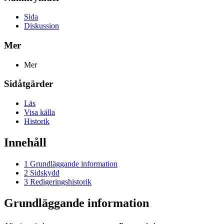
Sida
Diskussion
Mer
Mer
Sidåtgärder
Läs
Visa källa
Historik
Innehåll
1
Grundläggande information
2
Sidskydd
3
Redigeringshistorik
Grundläggande information