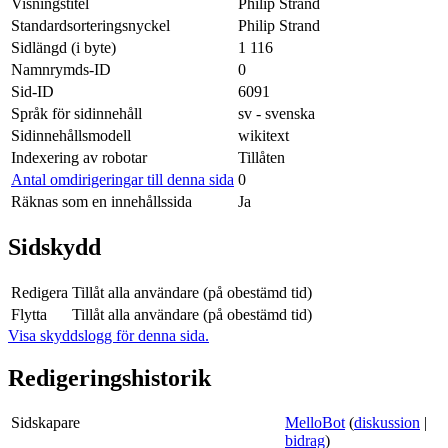
Visningstitel
Philip Strand
Standardsorteringsnyckel
Philip Strand
Sidlängd (i byte)
1 116
Namnrymds-ID
0
Sid-ID
6091
Språk för sidinnehåll
sv - svenska
Sidinnehållsmodell
wikitext
Indexering av robotar
Tillåten
Antal omdirigeringar till denna sida
0
Räknas som en innehållssida
Ja
Sidskydd
Redigera
Tillåt alla användare (på obestämd tid)
Flytta
Tillåt alla användare (på obestämd tid)
Visa skyddslogg för denna sida.
Redigeringshistorik
Sidskapare
MelloBot
(
diskussion
|
bidrag
)