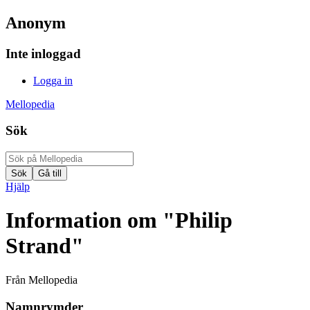
Anonym
Inte inloggad
Logga in
Mellopedia
Sök
Hjälp
Information om "Philip
Strand"
Från Mellopedia
Namnrymder