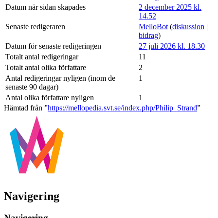
Datum när sidan skapades
2 december 2025 kl.
14.52
Senaste redigeraren
MelloBot
(
diskussion
|
bidrag
)
Datum för senaste redigeringen
27 juli 2026 kl. 18.30
Totalt antal redigeringar
11
Totalt antal olika författare
2
Antal redigeringar nyligen (inom de
1
senaste 90 dagar)
Antal olika författare nyligen
1
Hämtad från ”
https://mellopedia.svt.se/index.php/Philip_Strand
”
Navigering
Navigering