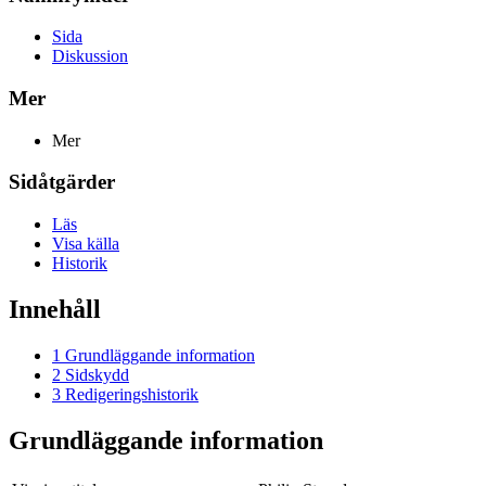
Sida
Diskussion
Mer
Mer
Sidåtgärder
Läs
Visa källa
Historik
Innehåll
1
Grundläggande information
2
Sidskydd
3
Redigeringshistorik
Grundläggande information