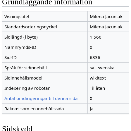
Grundläggande information
Visningstitel
Milena Jacuniak
Standardsorteringsnyckel
Milena Jacuniak
Sidlängd (i byte)
1 566
Namnrymds-ID
0
Sid-ID
6336
Språk för sidinnehåll
sv - svenska
Sidinnehållsmodell
wikitext
Indexering av robotar
Tillåten
Antal omdirigeringar till denna sida
0
Räknas som en innehållssida
Ja
Sidskydd