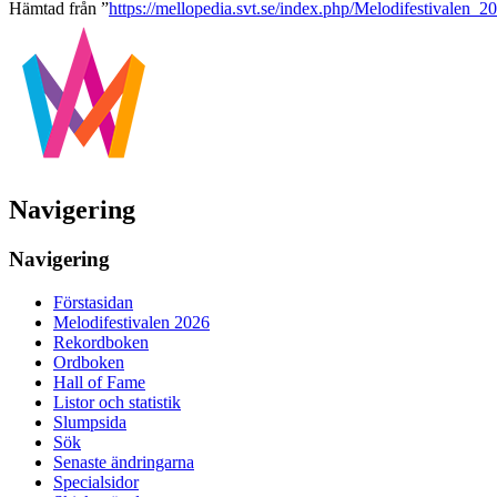
Hämtad från ”
https://mellopedia.svt.se/index.php/Melodifestivalen_2
Navigering
Navigering
Förstasidan
Melodifestivalen 2026
Rekordboken
Ordboken
Hall of Fame
Listor och statistik
Slumpsida
Sök
Senaste ändringarna
Specialsidor