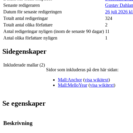
Senaste redigeraren
Gustav Dahlan
Datum för senaste redigeringen
26 juli 2026 kl
Totalt antal redigeringar
324
Totalt antal olika författare
2
Antal redigeringar nyligen (inom de senaste 90 dagar)
11
Antal olika författare nyligen
1
Sidegenskaper
Inkluderade mallar (2)
Sidor som inkluderas på den här sidan:
Mall:Anchor
(
visa wikitext
)
Mall:MelloYear
(
visa wikitext
)
Se egenskaper
Beskrivning