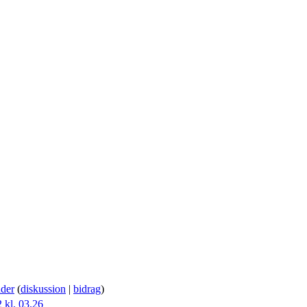
der
(
diskussion
|
bidrag
)
2 kl. 03.26