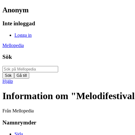
Anonym
Inte inloggad
Logga in
Mellopedia
Sök
Hjälp
Information om "Melodifestiva
Från Mellopedia
Namnrymder
Sida