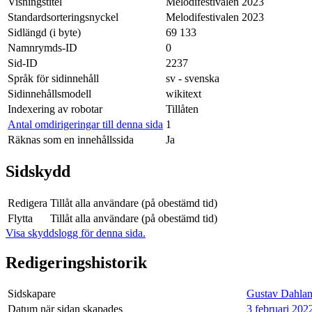
Visningstitel
Melodifestivalen 2023
Standardsorteringsnyckel
Melodifestivalen 2023
Sidlängd (i byte)
69 133
Namnrymds-ID
0
Sid-ID
2237
Språk för sidinnehåll
sv - svenska
Sidinnehållsmodell
wikitext
Indexering av robotar
Tillåten
Antal omdirigeringar till denna sida
1
Räknas som en innehållssida
Ja
Sidskydd
Redigera
Tillåt alla användare (på obestämd tid)
Flytta
Tillåt alla användare (på obestämd tid)
Visa skyddslogg för denna sida.
Redigeringshistorik
Sidskapare
Gustav Dahlan
Datum när sidan skapades
3 februari 202