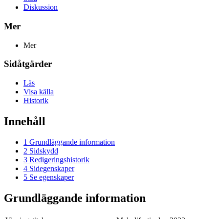
Diskussion
Mer
Mer
Sidåtgärder
Läs
Visa källa
Historik
Innehåll
1
Grundläggande information
2
Sidskydd
3
Redigeringshistorik
4
Sidegenskaper
5
Se egenskaper
Grundläggande information