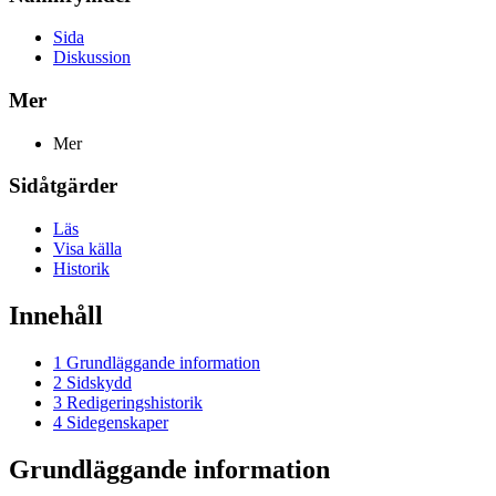
Sida
Diskussion
Mer
Mer
Sidåtgärder
Läs
Visa källa
Historik
Innehåll
1
Grundläggande information
2
Sidskydd
3
Redigeringshistorik
4
Sidegenskaper
Grundläggande information