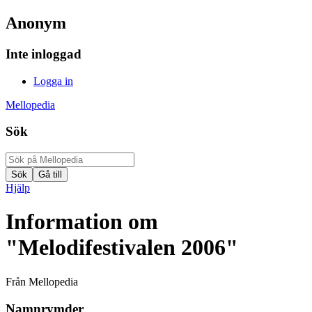
Anonym
Inte inloggad
Logga in
Mellopedia
Sök
Hjälp
Information om
"Melodifestivalen 2006"
Från Mellopedia
Namnrymder