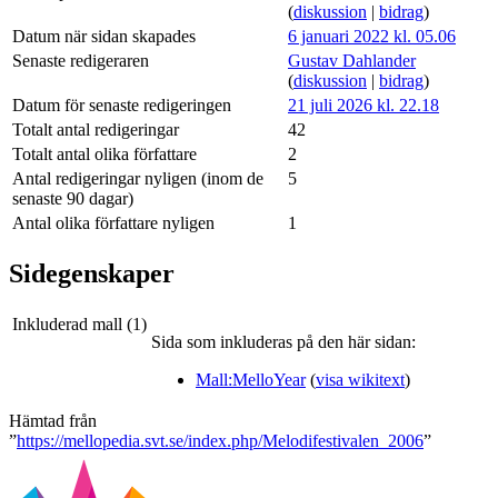
(
diskussion
|
bidrag
)
Datum när sidan skapades
6 januari 2022 kl. 05.06
Senaste redigeraren
Gustav Dahlander
(
diskussion
|
bidrag
)
Datum för senaste redigeringen
21 juli 2026 kl. 22.18
Totalt antal redigeringar
42
Totalt antal olika författare
2
Antal redigeringar nyligen (inom de
5
senaste 90 dagar)
Antal olika författare nyligen
1
Sidegenskaper
Inkluderad mall (1)
Sida som inkluderas på den här sidan:
Mall:MelloYear
(
visa wikitext
)
Hämtad från
”
https://mellopedia.svt.se/index.php/Melodifestivalen_2006
”