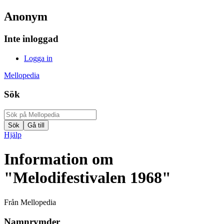
Anonym
Inte inloggad
Logga in
Mellopedia
Sök
Hjälp
Information om
"Melodifestivalen 1968"
Från Mellopedia
Namnrymder