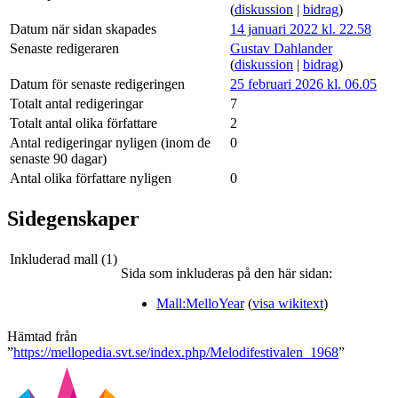
(
diskussion
|
bidrag
)
Datum när sidan skapades
14 januari 2022 kl. 22.58
Senaste redigeraren
Gustav Dahlander
(
diskussion
|
bidrag
)
Datum för senaste redigeringen
25 februari 2026 kl. 06.05
Totalt antal redigeringar
7
Totalt antal olika författare
2
Antal redigeringar nyligen (inom de
0
senaste 90 dagar)
Antal olika författare nyligen
0
Sidegenskaper
Inkluderad mall (1)
Sida som inkluderas på den här sidan:
Mall:MelloYear
(
visa wikitext
)
Hämtad från
”
https://mellopedia.svt.se/index.php/Melodifestivalen_1968
”