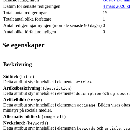
Datum för senaste redigeringen
4 mars 2026 kl
Totalt antal redigeringar
15
Totalt antal olika författare
1
Antal redigeringar nyligen (inom de senaste 90 dagar)
0
Antal olika författare nyligen
0
Se egenskaper
Beskrivning
Sidtitel:
(
)
title
Detta attribut styr innehållet i elementet
.
<title>
Artikelbeskrivning:
(
)
description
Detta attribut styr innehållet i elementet
och
description
og:descr
Artikelbild:
(
)
image
Detta attribut styr innehållet i elementen
. Bilden visas ofta
og:image
miniatyr på sociala medier.
Alternativ bildtext:
(
)
image_alt
Nyckelord:
(
)
keywords
Detta attribut styr innehållet i elementen
och
keywords
article:tag