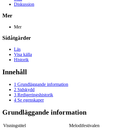
Diskussion
Mer
Mer
Sidåtgärder
Läs
Visa källa
Historik
Innehåll
1
Grundläggande information
2
Sidskydd
3
Redigeringshistorik
4
Se egenskaper
Grundläggande information
Visningstitel
Melodifestivalen