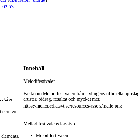
. 02.53
Innehåll
Melodifestivalen
Fakta om Melodifestivalen från tävlingens officiella uppsla
.
artister, bidrag, resultat och mycket mer.
iption
https://mellopedia.svt.se/resources/assets/mello.png
st som en
Mellodifestivalens logotyp
Melodifestivalen
elements.