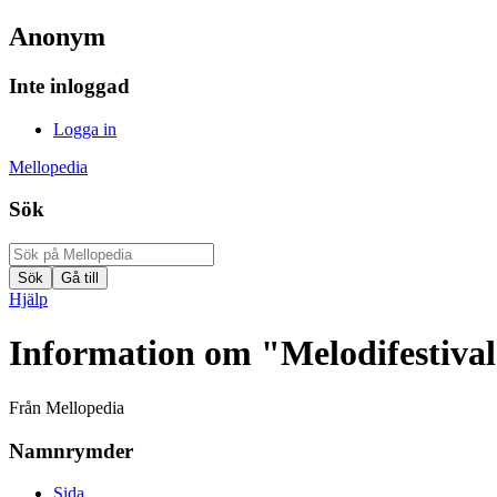
Anonym
Inte inloggad
Logga in
Mellopedia
Sök
Hjälp
Information om "Melodifestiva
Från Mellopedia
Namnrymder
Sida