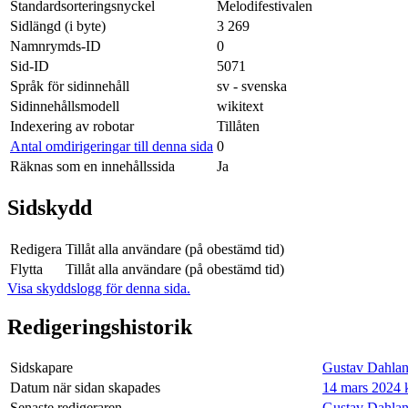
Standardsorteringsnyckel
Melodifestivalen
Sidlängd (i byte)
3 269
Namnrymds-ID
0
Sid-ID
5071
Språk för sidinnehåll
sv - svenska
Sidinnehållsmodell
wikitext
Indexering av robotar
Tillåten
Antal omdirigeringar till denna sida
0
Räknas som en innehållssida
Ja
Sidskydd
Redigera
Tillåt alla användare (på obestämd tid)
Flytta
Tillåt alla användare (på obestämd tid)
Visa skyddslogg för denna sida.
Redigeringshistorik
Sidskapare
Gustav Dahlan
Datum när sidan skapades
14 mars 2024 k
Senaste redigeraren
Gustav Dahlan