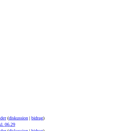
der
(
diskussion
|
bidrag
)
l. 06.29
der
(
diskussion
|
bidrag
)