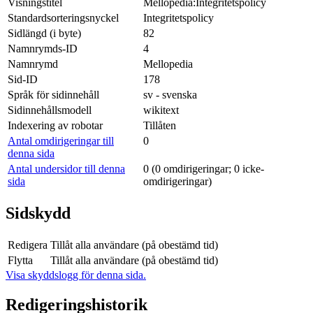
Visningstitel
Mellopedia:Integritetspolicy
Standardsorteringsnyckel
Integritetspolicy
Sidlängd (i byte)
82
Namnrymds-ID
4
Namnrymd
Mellopedia
Sid-ID
178
Språk för sidinnehåll
sv - svenska
Sidinnehållsmodell
wikitext
Indexering av robotar
Tillåten
Antal omdirigeringar till
0
denna sida
Antal undersidor till denna
0 (0 omdirigeringar; 0 icke-
sida
omdirigeringar)
Sidskydd
Redigera
Tillåt alla användare (på obestämd tid)
Flytta
Tillåt alla användare (på obestämd tid)
Visa skyddslogg för denna sida.
Redigeringshistorik