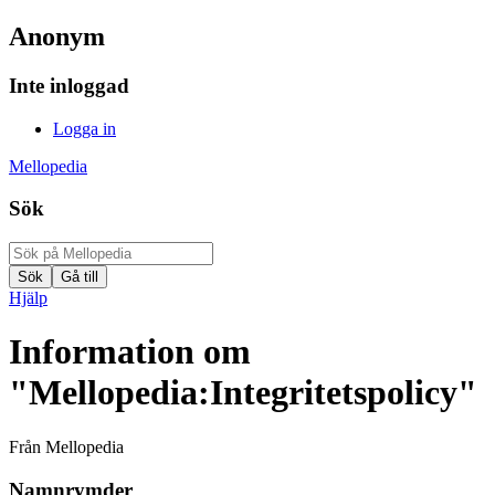
Anonym
Inte inloggad
Logga in
Mellopedia
Sök
Hjälp
Information om
"Mellopedia:Integritetspolicy"
Från Mellopedia
Namnrymder