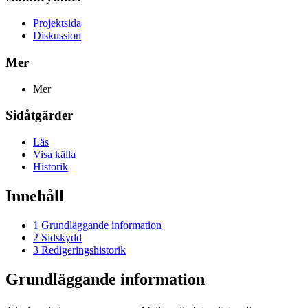
Projektsida
Diskussion
Mer
Mer
Sidåtgärder
Läs
Visa källa
Historik
Innehåll
1
Grundläggande information
2
Sidskydd
3
Redigeringshistorik
Grundläggande information