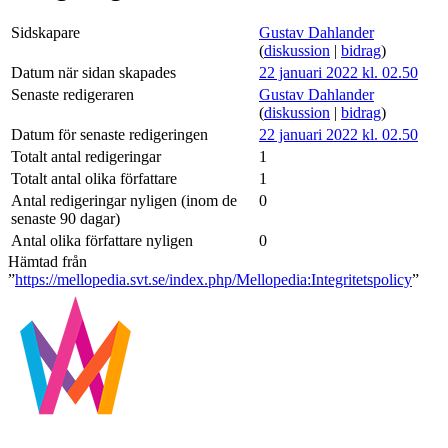
Sidskapare
Gustav Dahlander
(
diskussion
|
bidrag
)
Datum när sidan skapades
22 januari 2022 kl. 02.50
Senaste redigeraren
Gustav Dahlander
(
diskussion
|
bidrag
)
Datum för senaste redigeringen
22 januari 2022 kl. 02.50
Totalt antal redigeringar
1
Totalt antal olika författare
1
Antal redigeringar nyligen (inom de
0
senaste 90 dagar)
Antal olika författare nyligen
0
Hämtad från
”
https://mellopedia.svt.se/index.php/Mellopedia:Integritetspolicy
”