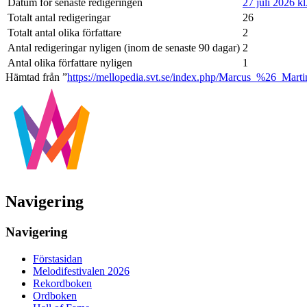
Datum för senaste redigeringen
27 juli 2026 kl
Totalt antal redigeringar
26
Totalt antal olika författare
2
Antal redigeringar nyligen (inom de senaste 90 dagar)
2
Antal olika författare nyligen
1
Hämtad från ”
https://mellopedia.svt.se/index.php/Marcus_%26_Marti
Navigering
Navigering
Förstasidan
Melodifestivalen 2026
Rekordboken
Ordboken