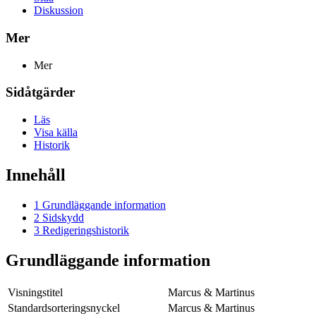
Diskussion
Mer
Mer
Sidåtgärder
Läs
Visa källa
Historik
Innehåll
1
Grundläggande information
2
Sidskydd
3
Redigeringshistorik
Grundläggande information
Visningstitel
Marcus & Martinus
Standardsorteringsnyckel
Marcus & Martinus