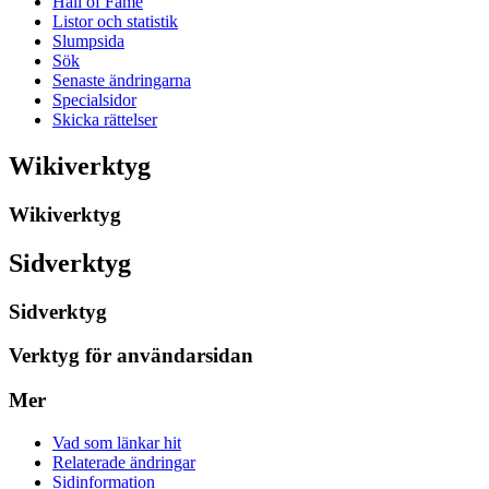
Hall of Fame
Listor och statistik
Slumpsida
Sök
Senaste ändringarna
Specialsidor
Skicka rättelser
Wikiverktyg
Wikiverktyg
Sidverktyg
Sidverktyg
Verktyg för användarsidan
Mer
Vad som länkar hit
Relaterade ändringar
Sidinformation