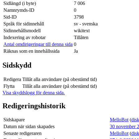
Sidlängd (i byte)
7 006
Namnrymds-ID
0
Sid-ID
3798
Språk för sidinnehåll
sv - svenska
Sidinnehållsmodell
wikitext
Indexering av robotar
Tillåten
Antal omdirigeringar till denna sida
0
Räknas som en innehållssida
Ja
Sidskydd
Redigera
Tillåt alla användare (på obestämd tid)
Flytta
Tillåt alla användare (på obestämd tid)
Visa skyddslogg för denna sida.
Redigeringshistorik
Sidskapare
MelloBot
(
dis
Datum när sidan skapades
30 november 2
Senaste redigeraren
MelloBot
(
dis