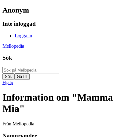
Anonym
Inte inloggad
Logga in
Mellopedia
Sök
Hjälp
Information om "Mamma
Mia"
Från Mellopedia
Namnrymder