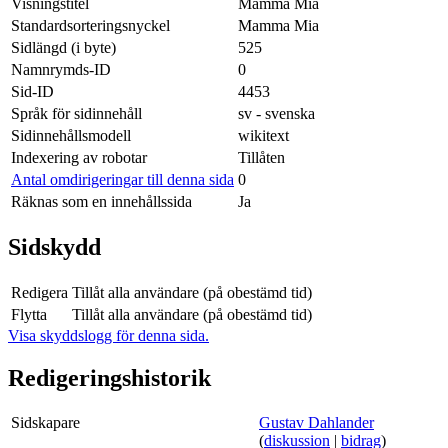
Visningstitel
Mamma Mia
Standardsorteringsnyckel
Mamma Mia
Sidlängd (i byte)
525
Namnrymds-ID
0
Sid-ID
4453
Språk för sidinnehåll
sv - svenska
Sidinnehållsmodell
wikitext
Indexering av robotar
Tillåten
Antal omdirigeringar till denna sida
0
Räknas som en innehållssida
Ja
Sidskydd
Redigera
Tillåt alla användare (på obestämd tid)
Flytta
Tillåt alla användare (på obestämd tid)
Visa skyddslogg för denna sida.
Redigeringshistorik
Sidskapare
Gustav Dahlander
(
diskussion
|
bidrag
)