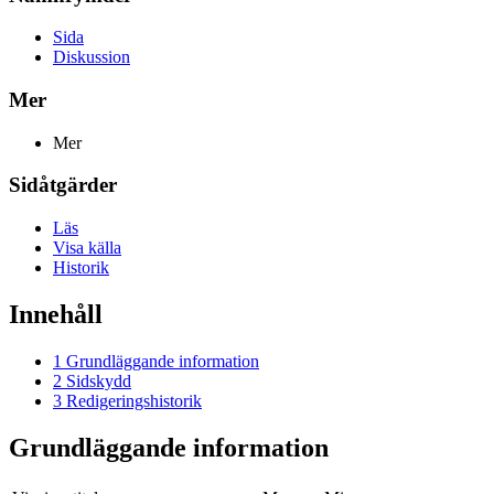
Sida
Diskussion
Mer
Mer
Sidåtgärder
Läs
Visa källa
Historik
Innehåll
1
Grundläggande information
2
Sidskydd
3
Redigeringshistorik
Grundläggande information