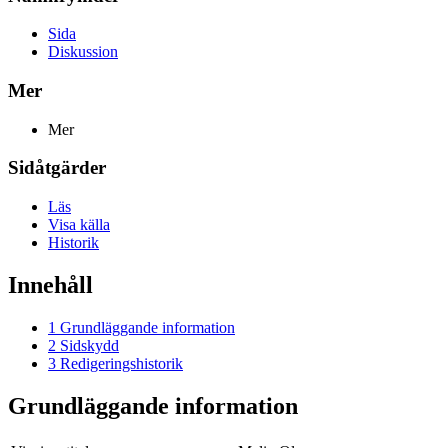
Sida
Diskussion
Mer
Mer
Sidåtgärder
Läs
Visa källa
Historik
Innehåll
1
Grundläggande information
2
Sidskydd
3
Redigeringshistorik
Grundläggande information