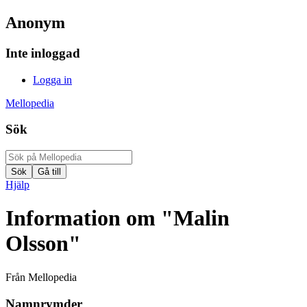
Anonym
Inte inloggad
Logga in
Mellopedia
Sök
Hjälp
Information om "Malin
Olsson"
Från Mellopedia
Namnrymder