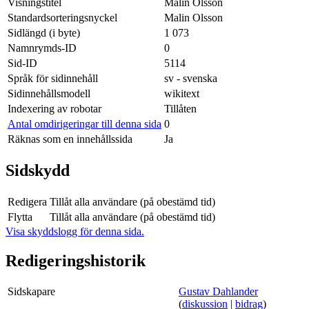
Visningstitel
Malin Olsson
Standardsorteringsnyckel
Malin Olsson
Sidlängd (i byte)
1 073
Namnrymds-ID
0
Sid-ID
5114
Språk för sidinnehåll
sv - svenska
Sidinnehållsmodell
wikitext
Indexering av robotar
Tillåten
Antal omdirigeringar till denna sida
0
Räknas som en innehållssida
Ja
Sidskydd
Redigera
Tillåt alla användare (på obestämd tid)
Flytta
Tillåt alla användare (på obestämd tid)
Visa skyddslogg för denna sida.
Redigeringshistorik
Sidskapare
Gustav Dahlander
(
diskussion
|
bidrag
)