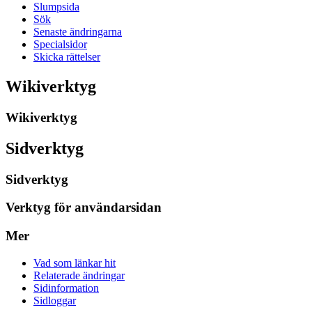
Slumpsida
Sök
Senaste ändringarna
Specialsidor
Skicka rättelser
Wikiverktyg
Wikiverktyg
Sidverktyg
Sidverktyg
Verktyg för användarsidan
Mer
Vad som länkar hit
Relaterade ändringar
Sidinformation
Sidloggar