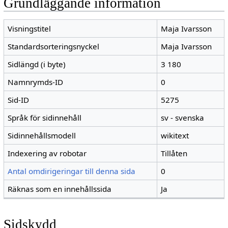
Grundläggande information
Visningstitel
Maja Ivarsson
Standardsorteringsnyckel
Maja Ivarsson
Sidlängd (i byte)
3 180
Namnrymds-ID
0
Sid-ID
5275
Språk för sidinnehåll
sv - svenska
Sidinnehållsmodell
wikitext
Indexering av robotar
Tillåten
Antal omdirigeringar till denna sida
0
Räknas som en innehållssida
Ja
Sidskydd