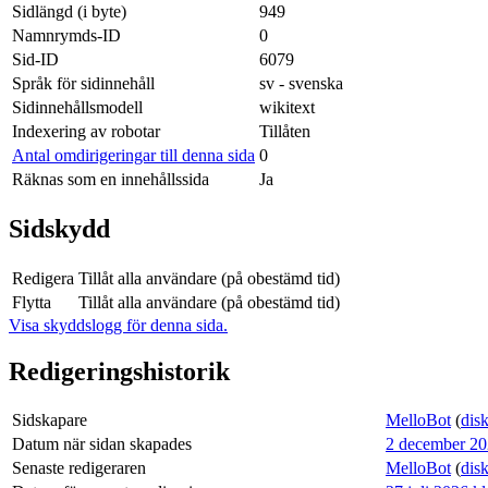
Sidlängd (i byte)
949
Namnrymds-ID
0
Sid-ID
6079
Språk för sidinnehåll
sv - svenska
Sidinnehållsmodell
wikitext
Indexering av robotar
Tillåten
Antal omdirigeringar till denna sida
0
Räknas som en innehållssida
Ja
Sidskydd
Redigera
Tillåt alla användare (på obestämd tid)
Flytta
Tillåt alla användare (på obestämd tid)
Visa skyddslogg för denna sida.
Redigeringshistorik
Sidskapare
MelloBot
(
dis
Datum när sidan skapades
2 december 20
Senaste redigeraren
MelloBot
(
dis