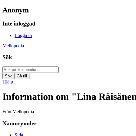
Anonym
Inte inloggad
Logga in
Mellopedia
Sök
Hjälp
Information om "Lina Räisäne
Från Mellopedia
Namnrymder
Sida