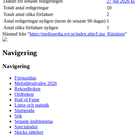
Datum för senaste redigeringen
27 juli 2026 kl
Totalt antal redigeringar
10
Totalt antal olika författare
2
Antal redigeringar nyligen (inom de senaste 90 dagar)
1
Antal olika författare nyligen
1
Hämtad från ”
https://mellopedia.svt.se/index.php/Lina_Räisänen
”
Navigering
Navigering
Förstasidan
Melodifestivalen 2026
Rekordboken
Ordboken
Hall of Fame
Listor och statistik
Slumpsida
Sök
Senaste ändringarna
Specialsidor
Skicka rättelser