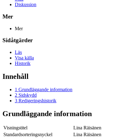
Diskussion
Mer
Mer
Sidåtgärder
Läs
Visa källa
Historik
Innehåll
1
Grundläggande information
2
Sidskydd
3
Redigeringshistorik
Grundläggande information
Visningstitel
Lina Räisänen
Standardsorteringsnyckel
Lina Räisänen