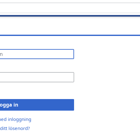
ogga in
med inloggning
ditt lösenord?