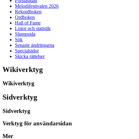
Förstasidan
Melodifestivalen 2026
Rekordboken
Ordboken
Hall of Fame
Listor och statistik
Slumpsida
Sök
Senaste ändringarna
Specialsidor
Skicka rättelser
Wikiverktyg
Wikiverktyg
Sidverktyg
Sidverktyg
Verktyg för användarsidan
Mer