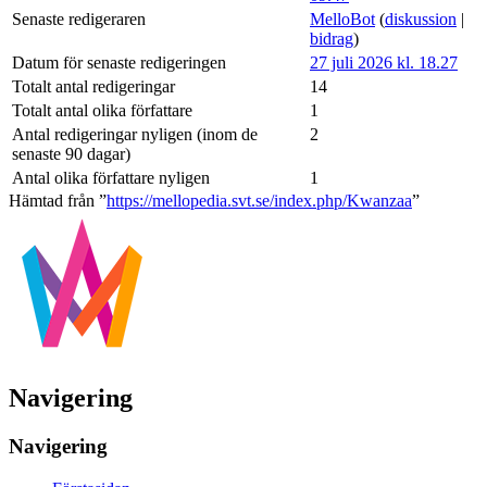
Senaste redigeraren
MelloBot
(
diskussion
|
bidrag
)
Datum för senaste redigeringen
27 juli 2026 kl. 18.27
Totalt antal redigeringar
14
Totalt antal olika författare
1
Antal redigeringar nyligen (inom de
2
senaste 90 dagar)
Antal olika författare nyligen
1
Hämtad från ”
https://mellopedia.svt.se/index.php/Kwanzaa
”
Navigering
Navigering