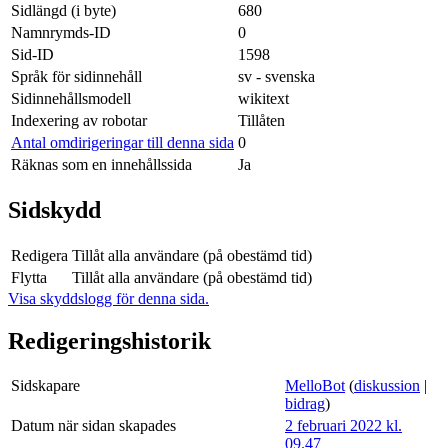
Sidlängd (i byte)
680
Namnrymds-ID
0
Sid-ID
1598
Språk för sidinnehåll
sv - svenska
Sidinnehållsmodell
wikitext
Indexering av robotar
Tillåten
Antal omdirigeringar till denna sida
0
Räknas som en innehållssida
Ja
Sidskydd
Redigera
Tillåt alla användare (på obestämd tid)
Flytta
Tillåt alla användare (på obestämd tid)
Visa skyddslogg för denna sida.
Redigeringshistorik
Sidskapare
MelloBot
(
diskussion
|
bidrag
)
Datum när sidan skapades
2 februari 2022 kl.
09.47