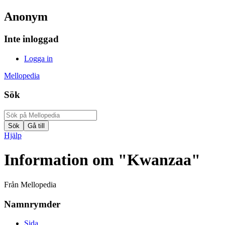
Anonym
Inte inloggad
Logga in
Mellopedia
Sök
Hjälp
Information om "Kwanzaa"
Från Mellopedia
Namnrymder
Sida