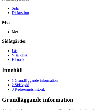
Sida
Diskussion
Mer
Mer
Sidåtgärder
Läs
Visa källa
Historik
Innehåll
1
Grundläggande information
2
Sidskydd
3
Redigeringshistorik
Grundläggande information