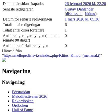
Datum när sidan skapades
26 februari 2026 kl. 22.20
Senaste redigeraren
Gustav Dahlander
(
diskussion
|
bidrag
)
Datum för senaste redigeringen
1 mars 2026 kl. 05.36
Totalt antal redigeringar
6
Totalt antal olika författare
1
Antal redigeringar nyligen (inom de
0
senaste 90 dagar)
Antal olika författare nyligen
0
Hämtad från
”
https://mellopedia.svt.se/index.php/Klitos_Klitou_(mellanakt)
”
Navigering
Navigering
Förstasidan
Melodifestivalen 2026
Rekordboken
Ordboken
Hall of Fame