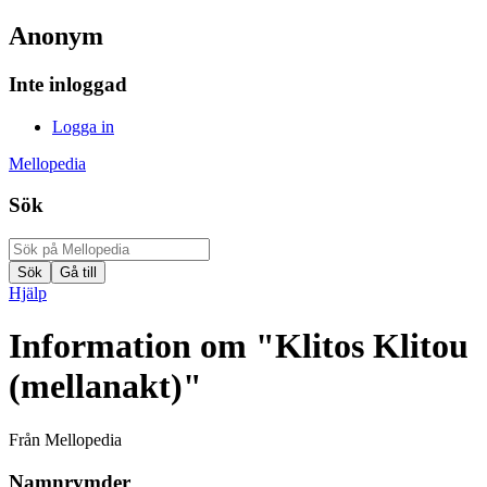
Anonym
Inte inloggad
Logga in
Mellopedia
Sök
Hjälp
Information om "Klitos Klitou
(mellanakt)"
Från Mellopedia
Namnrymder