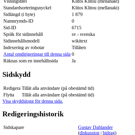
Visningstitel
Klitos Klitou (mellanakt)
Standardsorteringsnyckel
Klitos Klitou (mellanakt)
Sidlängd (i byte)
1 879
Namnrymds-ID
0
Sid-ID
6715
Språk för sidinnehåll
sv - svenska
Sidinnehållsmodell
wikitext
Indexering av robotar
Tillåten
Antal omdirigeringar till denna sida
0
Räknas som en innehållssida
Ja
Sidskydd
Redigera
Tillåt alla användare (på obestämd tid)
Flytta
Tillåt alla användare (på obestämd tid)
Visa skyddslogg för denna sida.
Redigeringshistorik
Sidskapare
Gustav Dahlander
(
diskussion
|
bidrag
)