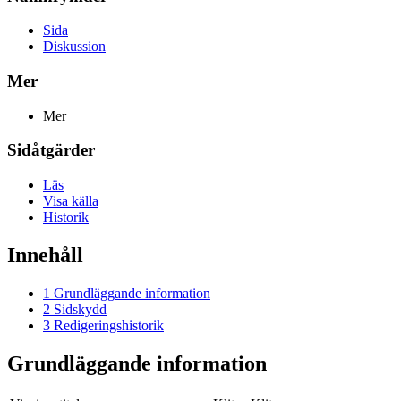
Sida
Diskussion
Mer
Mer
Sidåtgärder
Läs
Visa källa
Historik
Innehåll
1
Grundläggande information
2
Sidskydd
3
Redigeringshistorik
Grundläggande information