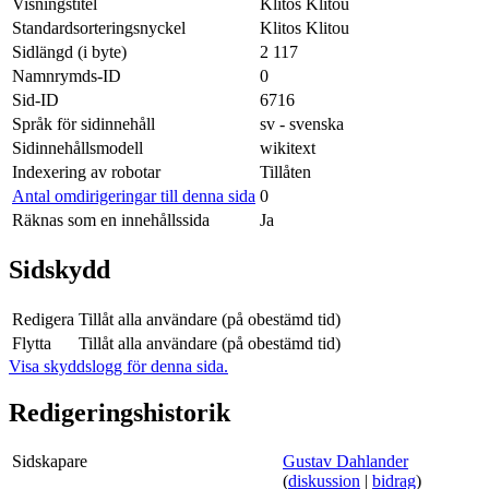
Visningstitel
Klitos Klitou
Standardsorteringsnyckel
Klitos Klitou
Sidlängd (i byte)
2 117
Namnrymds-ID
0
Sid-ID
6716
Språk för sidinnehåll
sv - svenska
Sidinnehållsmodell
wikitext
Indexering av robotar
Tillåten
Antal omdirigeringar till denna sida
0
Räknas som en innehållssida
Ja
Sidskydd
Redigera
Tillåt alla användare (på obestämd tid)
Flytta
Tillåt alla användare (på obestämd tid)
Visa skyddslogg för denna sida.
Redigeringshistorik
Sidskapare
Gustav Dahlander
(
diskussion
|
bidrag
)