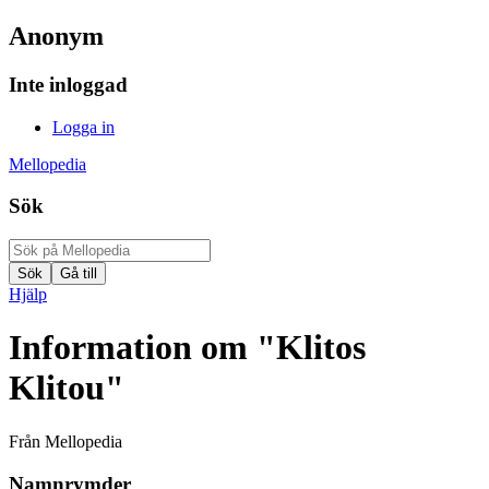
Anonym
Inte inloggad
Logga in
Mellopedia
Sök
Hjälp
Information om "Klitos
Klitou"
Från Mellopedia
Namnrymder