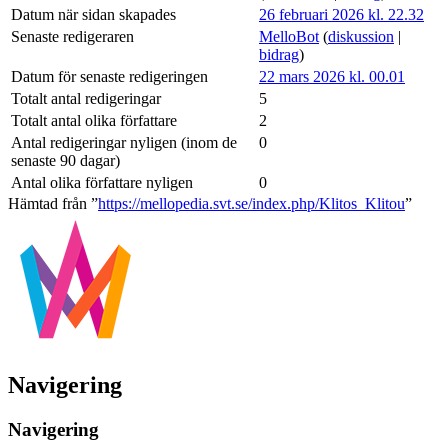
Datum när sidan skapades
26 februari 2026 kl. 22.32
Senaste redigeraren
MelloBot
(
diskussion
|
bidrag
)
Datum för senaste redigeringen
22 mars 2026 kl. 00.01
Totalt antal redigeringar
5
Totalt antal olika författare
2
Antal redigeringar nyligen (inom de
0
senaste 90 dagar)
Antal olika författare nyligen
0
Hämtad från ”
https://mellopedia.svt.se/index.php/Klitos_Klitou
”
Navigering
Navigering