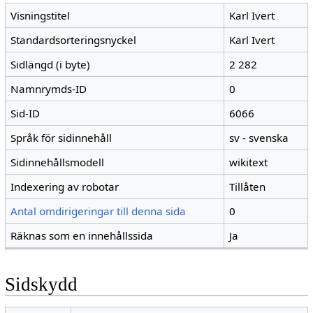
Visningstitel
Karl Ivert
Standardsorteringsnyckel
Karl Ivert
Sidlängd (i byte)
2 282
Namnrymds-ID
0
Sid-ID
6066
Språk för sidinnehåll
sv - svenska
Sidinnehållsmodell
wikitext
Indexering av robotar
Tillåten
Antal omdirigeringar till denna sida
0
Räknas som en innehållssida
Ja
Sidskydd