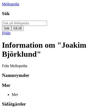
Mellopedia
Sök
Hjälp
Information om "Joakim
Björklund"
Från Mellopedia
Namnrymder
Mer
Mer
Sidåtgärder