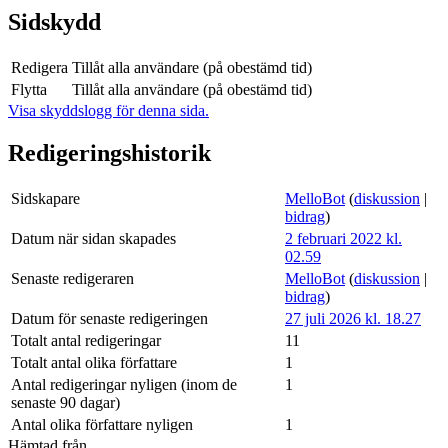
Sidskydd
Redigera
Tillåt alla användare (på obestämd tid)
Flytta
Tillåt alla användare (på obestämd tid)
Visa skyddslogg för denna sida.
Redigeringshistorik
Sidskapare
MelloBot
(
diskussion
|
bidrag
)
Datum när sidan skapades
2 februari 2022 kl.
02.59
Senaste redigeraren
MelloBot
(
diskussion
|
bidrag
)
Datum för senaste redigeringen
27 juli 2026 kl. 18.27
Totalt antal redigeringar
11
Totalt antal olika författare
1
Antal redigeringar nyligen (inom de
1
senaste 90 dagar)
Antal olika författare nyligen
1
Hämtad från