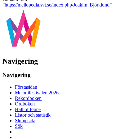
”
https://mellopedia.svt.se/index.php/Joakim_Björklund
”
Navigering
Navigering
Förstasidan
Melodifestivalen 2026
Rekordboken
Ordboken
Hall of Fame
Listor och statistik
Slumpsida
Sök