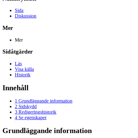
Sida
Diskussion
Mer
Mer
Sidåtgärder
Läs
Visa källa
Historik
Innehåll
1
Grundläggande information
2
Sidskydd
3
Redigeringshistorik
4
Se egenskaper
Grundläggande information