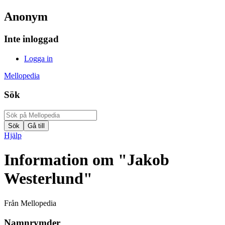
Anonym
Inte inloggad
Logga in
Mellopedia
Sök
Hjälp
Information om "Jakob
Westerlund"
Från Mellopedia
Namnrymder