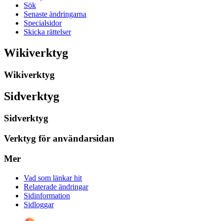
Sök
Senaste ändringarna
Specialsidor
Skicka rättelser
Wikiverktyg
Wikiverktyg
Sidverktyg
Sidverktyg
Verktyg för användarsidan
Mer
Vad som länkar hit
Relaterade ändringar
Sidinformation
Sidloggar