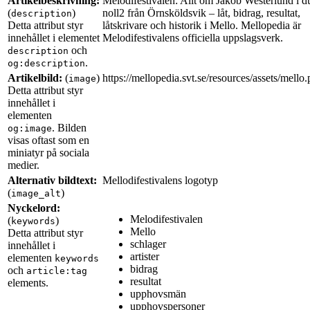
Artikelbeskrivning:
Melodifestivalen: Allt om Jakob Westerlund i 
(
)
noll2 från Örnsköldsvik – låt, bidrag, resultat,
description
Detta attribut styr
låtskrivare och historik i Mello. Mellopedia är
innehållet i elementet
Melodifestivalens officiella uppslagsverk.
och
description
.
og:description
Artikelbild:
(
)
https://mellopedia.svt.se/resources/assets/mello
image
Detta attribut styr
innehållet i
elementen
. Bilden
og:image
visas oftast som en
miniatyr på sociala
medier.
Alternativ bildtext:
Mellodifestivalens logotyp
(
)
image_alt
Nyckelord:
Melodifestivalen
(
)
keywords
Mello
Detta attribut styr
schlager
innehållet i
artister
elementen
keywords
bidrag
och
article:tag
resultat
elements.
upphovsmän
upphovspersoner