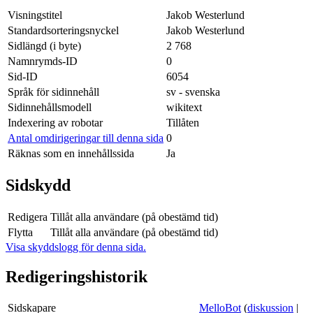
Visningstitel
Jakob Westerlund
Standardsorteringsnyckel
Jakob Westerlund
Sidlängd (i byte)
2 768
Namnrymds-ID
0
Sid-ID
6054
Språk för sidinnehåll
sv - svenska
Sidinnehållsmodell
wikitext
Indexering av robotar
Tillåten
Antal omdirigeringar till denna sida
0
Räknas som en innehållssida
Ja
Sidskydd
Redigera
Tillåt alla användare (på obestämd tid)
Flytta
Tillåt alla användare (på obestämd tid)
Visa skyddslogg för denna sida.
Redigeringshistorik
Sidskapare
MelloBot
(
diskussion
|