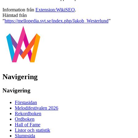
Information från
Extension:WikiSEO
.
Hämtad från
”
https://mellopedia.svt.se/index.php/Jakob_Westerlund
”
Navigering
Navigering
Förstasidan
Melodifestivalen 2026
Rekordboken
Ordboken
Hall of Fame
Listor och statistik
Slumpsida